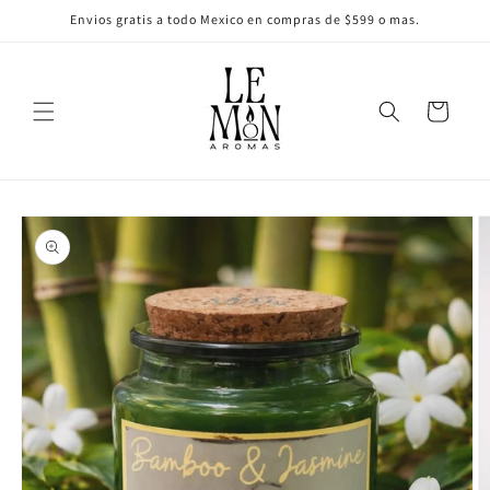
Ir
Envios gratis a todo Mexico en compras de $599 o mas.
directamente
al contenido
Carrito
Ir
directamente
a la
información
del producto