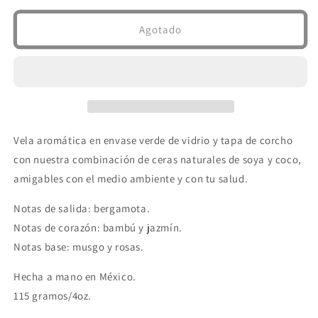
para
para
Mini
Mini
Agotado
Bamboo
Bamboo
&amp;
&amp;
Jasmine
Jasmine
Vela aromática en envase verde de vidrio y tapa de corcho
con nuestra combinación de ceras naturales de soya y coco,
amigables con el medio ambiente y con tu salud.
Notas de salida: bergamota.
Notas de corazón: bambú y jazmín.
Notas base: musgo y rosas.
Hecha a mano en México.
115 gramos/4oz.