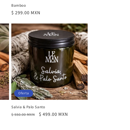
Bamboo
Precio
$ 299.00 MXN
habitual
Oferta
Salvia & Palo Santo
Precio
Precio
$ 499.00 MXN
$ 550.00 MXN
habitual
de
oferta