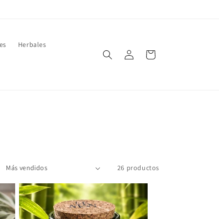
es
Herbales
Iniciar
Carrito
sesión
26 productos