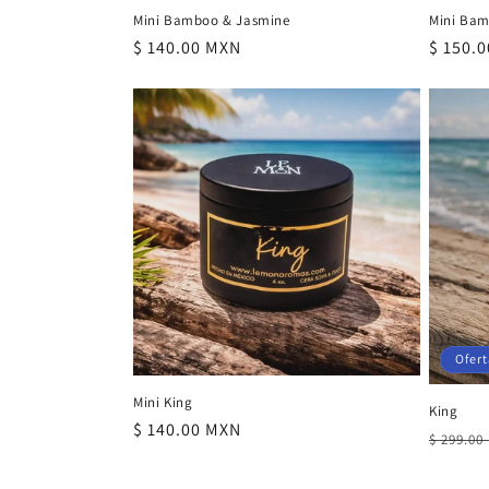
Mini Bamboo & Jasmine
Mini Bam
Precio
$ 140.00 MXN
Precio
$ 150.
habitual
habitu
Ofert
Mini King
King
Precio
$ 140.00 MXN
Precio
$ 299.00
habitual
habitu