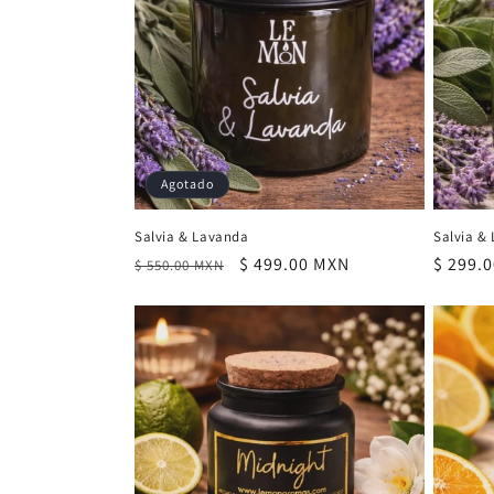
c
i
ó
Agotado
n
Salvia & Lavanda
Salvia &
:
Precio
Precio
$ 499.00 MXN
Precio
$ 299.
$ 550.00 MXN
habitual
de
habitu
oferta