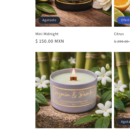
Agotado
Ofert
Mini Midnight
Citrus
Precio
$ 150.00 MXN
Precio
$ 299.00
habitual
habitu
Agot