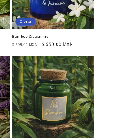
Oferta
Bamboo & Jasmine
Precio
Precio
$ 550.00 MXN
$ 599.00 MXN
habitual
de
oferta