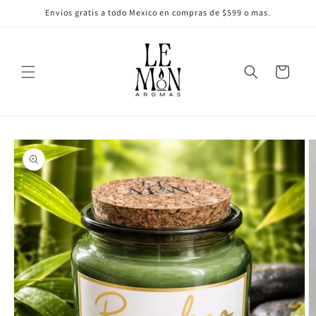
Ir
Envios gratis a todo Mexico en compras de $599 o mas.
directamente
al contenido
Carrito
Ir
directamente
a la
información
del producto