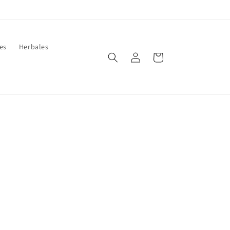
es
Herbales
Iniciar
Carrito
sesión